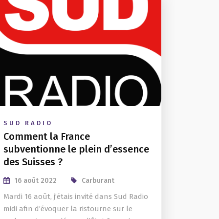
SUD RADIO
Comment la France
subventionne le plein d’essence
des Suisses ?
16 août 2022
Carburant
Mardi 16 août, j’étais invité dans Sud Radio
midi afin d’évoquer la ristourne sur le