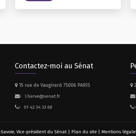
Contactez-moi au Sénat
P
15 rue de Vaugirard 75006 PARIS
2
l.herve@senat.fr
01 42 34 33 68
-Savoie, Vice-président du Sénat |
Plan du site
|
Mentions légale