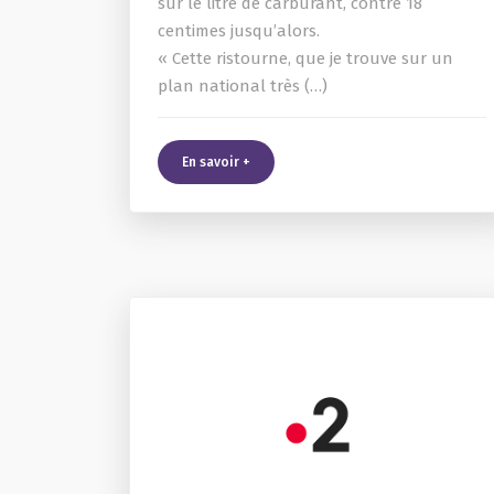
sur le litre de carburant, contre 18
centimes jusqu’alors.
« Cette ristourne, que je trouve sur un
plan national très (…)
En savoir +