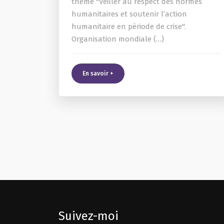
thème "Veiller au respect des normes
humanitaires et soutenir l’action
humanitaire en période de crise".
Organisation mondiale (…)
En savoir +
Suivez-moi