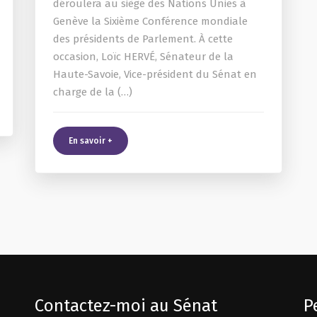
déroulera au siège des Nations Unies à
Genève la Sixième Conférence mondiale
des présidents de Parlement. À cette
occasion, Loïc HERVÉ, Sénateur de la
Haute-Savoie, Vice-président du Sénat en
charge de la (…)
En savoir +
Contactez-moi au Sénat
P