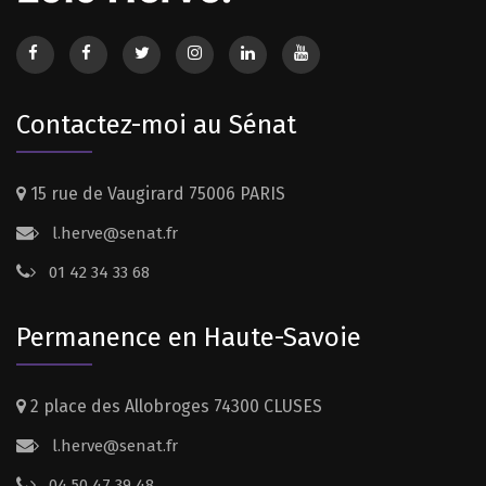
Contactez-moi au Sénat
15 rue de Vaugirard 75006 PARIS
l.herve@senat.fr
01 42 34 33 68
Permanence en Haute-Savoie
2 place des Allobroges 74300 CLUSES
l.herve@senat.fr
04 50 47 39 48