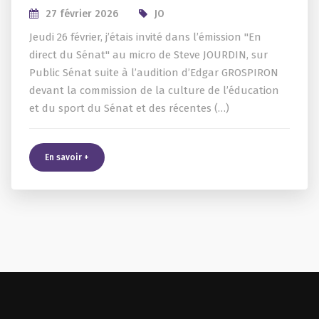
27 février 2026
JO
Jeudi 26 février, j’étais invité dans l’émission "En
direct du Sénat" au micro de Steve JOURDIN, sur
Public Sénat suite à l’audition d’Edgar GROSPIRON
devant la commission de la culture de l’éducation
et du sport du Sénat et des récentes (…)
En savoir +