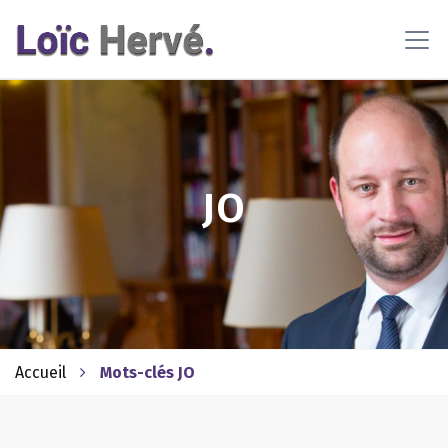
En poursuivant votre navigation sur ce site, vous acceptez
l'utilisation de cookies pour vous proposer des contenus et
services adaptés
En savoir plus
OK
JO
Accueil
Mots-clés JO