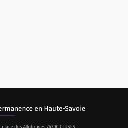
ermanence en Haute-Savoie
 place des Allobroges 74300 CLUSES