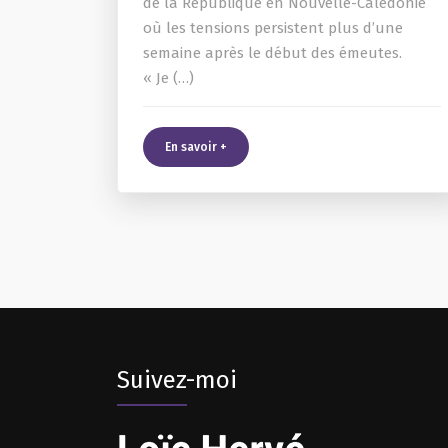
de la République en Nouvelle-Calédonie
où les tensions persistent plus d’une
semaine après le début des émeutes.
« Je (…)
En savoir +
Suivez-moi