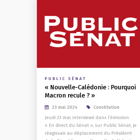
PUBLIC SÉNAT
« Nouvelle-Calédonie : Pourquoi
Macron recule ? »
23 mai 2024
Constitution
Jeudi 23 mai, interviewé dans l’émission
« En direct du Sénat », sur Public Sénat, je
réagissais au déplacement du Président