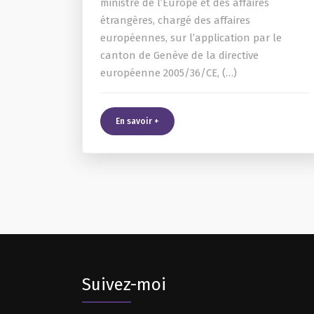
ministre de l’Europe et des affaires
étrangères, chargé des affaires
européennes, sur l’application par le
canton de Genève de la directive
européenne 2005/36/CE, (…)
En savoir +
Suivez-moi