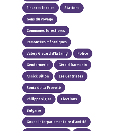
Finances locales
Stations
Gens du voyage
Communes forestières
Remontées mécaniques
Valéry Giscard d’Estaing
Police
Gendarmerie
Gérald Darmanin
Annick Billon
Les Centristes
Sonia de La Provoté
Philippe Vigier
Elections
Bulgarie
Goupe interparlementaire d’amitié