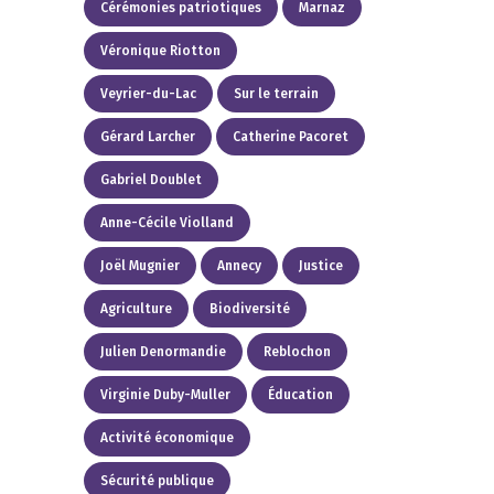
Cérémonies patriotiques
Marnaz
Véronique Riotton
Veyrier-du-Lac
Sur le terrain
Gérard Larcher
Catherine Pacoret
Gabriel Doublet
Anne-Cécile Violland
Joël Mugnier
Annecy
Justice
Agriculture
Biodiversité
Julien Denormandie
Reblochon
Virginie Duby-Muller
Éducation
Activité économique
Sécurité publique