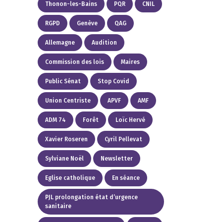
Thonon-les-Bains
PQR
CNIL
RGPD
Genève
QAG
Allemagne
Audition
Commission des lois
Maires
Public Sénat
Stop Covid
Union Centriste
APVF
AMF
ADM 74
Forêt
Loïc Hervé
Xavier Roseren
Cyril Pellevat
Sylviane Noël
Newsletter
Eglise catholique
En séance
PJL prolongation état d’urgence
sanitaire