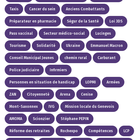
Taxis
Cancer du sein
Anciens Combattants
Préparateur en pharmacie
Ségur de la Santé
Loi 3DS
Pass vaccinal
Secteur médico-social
Lucinges
Tourisme
Solidarité
Ukraine
Emmanuel Macron
Conseil Municipal Jeunes
chemin rural
Carburant
Police judiciaire
Infirmiers
Personnes en situation de handicap
LOPMI
Armées
ZAN
Citoyenneté
Arena
Cenise
Mont-Saxonnex
IVG
Mission locale du Genevois
AMOMA
Scionzier
Stéphane PEPIN
Réforme des retraites
Rochexpo
Compétences
LCP