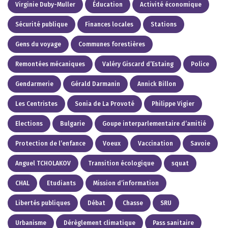
Virginie Duby-Muller
Éducation
Activité économique
Sécurité publique
Finances locales
Stations
Gens du voyage
Communes forestières
Remontées mécaniques
Valéry Giscard d’Estaing
Police
Gendarmerie
Gérald Darmanin
Annick Billon
Les Centristes
Sonia de La Provoté
Philippe Vigier
Elections
Bulgarie
Goupe interparlementaire d’amitié
Protection de l’enfance
Voeux
Vaccination
Savoie
Anguel TCHOLAKOV
Transition écologique
squat
CHAL
Etudiants
Mission d’information
Libertés publiques
Débat
Chasse
SRU
Urbanisme
Dérèglement climatique
Pass sanitaire