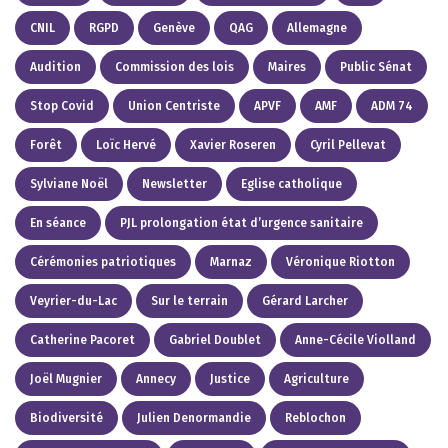
CNIL
RGPD
Genève
QAG
Allemagne
Audition
Commission des lois
Maires
Public Sénat
Stop Covid
Union Centriste
APVF
AMF
ADM 74
Forêt
Loïc Hervé
Xavier Roseren
Cyril Pellevat
Sylviane Noël
Newsletter
Eglise catholique
En séance
PJL prolongation état d’urgence sanitaire
Cérémonies patriotiques
Marnaz
Véronique Riotton
Veyrier-du-Lac
Sur le terrain
Gérard Larcher
Catherine Pacoret
Gabriel Doublet
Anne-Cécile Violland
Joël Mugnier
Annecy
Justice
Agriculture
Biodiversité
Julien Denormandie
Reblochon