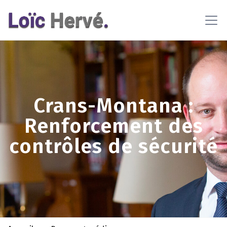
En poursuivant votre navigation sur ce site, vous acceptez
l'utilisation de cookies pour vous proposer des contenus et
services adaptés
En savoir plus
OK
Crans-Montana :
Renforcement des
contrôles de sécurité