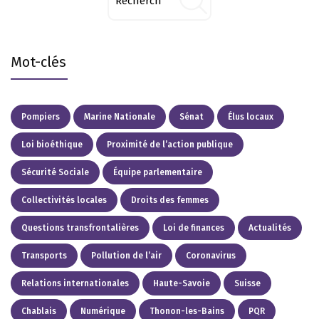
Mot-clés
Pompiers
Marine Nationale
Sénat
Élus locaux
Loi bioéthique
Proximité de l’action publique
Sécurité Sociale
Équipe parlementaire
Collectivités locales
Droits des femmes
Questions transfrontalières
Loi de finances
Actualités
Transports
Pollution de l’air
Coronavirus
Relations internationales
Haute-Savoie
Suisse
Chablais
Numérique
Thonon-les-Bains
PQR