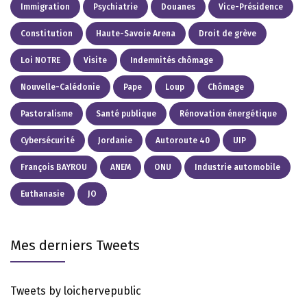
Immigration
Psychiatrie
Douanes
Vice-Présidence
Constitution
Haute-Savoie Arena
Droit de grève
Loi NOTRE
Visite
Indemnités chômage
Nouvelle-Calédonie
Pape
Loup
Chômage
Pastoralisme
Santé publique
Rénovation énergétique
Cybersécurité
Jordanie
Autoroute 40
UIP
François BAYROU
ANEM
ONU
Industrie automobile
Euthanasie
JO
Mes derniers Tweets
Tweets by loichervepublic