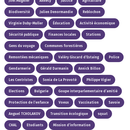
Joël Mugnier
Annecy
Justice
Agriculture
Biodiversité
Julien Denormandie
Reblochon
Virginie Duby-Muller
Éducation
Activité économique
Sécurité publique
Finances locales
Stations
Gens du voyage
Communes forestières
Remontées mécaniques
Valéry Giscard d’Estaing
Police
Gendarmerie
Gérald Darmanin
Annick Billon
Les Centristes
Sonia de La Provoté
Philippe Vigier
Elections
Bulgarie
Goupe interparlementaire d’amitié
Protection de l’enfance
Voeux
Vaccination
Savoie
Anguel TCHOLAKOV
Transition écologique
squat
CHAL
Etudiants
Mission d’information