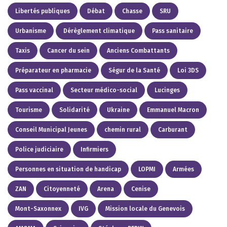
Libertés publiques
Débat
Chasse
SRU
Urbanisme
Dérèglement climatique
Pass sanitaire
Taxis
Cancer du sein
Anciens Combattants
Préparateur en pharmacie
Ségur de la Santé
Loi 3DS
Pass vaccinal
Secteur médico-social
Lucinges
Tourisme
Solidarité
Ukraine
Emmanuel Macron
Conseil Municipal Jeunes
chemin rural
Carburant
Police judiciaire
Infirmiers
Personnes en situation de handicap
LOPMI
Armées
ZAN
Citoyenneté
Arena
Cenise
Mont-Saxonnex
IVG
Mission locale du Genevois