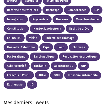
AMOMA
Scionzier
Stéphane PEPIN
Réforme des retraites
Rochexpo
Compétences
LCP
Immigration
Psychiatrie
Douanes
Vice-Présidence
Constitution
Haute-Savoie Arena
Droit de grève
Loi NOTRE
Visite
Indemnités chômage
Nouvelle-Calédonie
Pape
Loup
Chômage
Pastoralisme
Santé publique
Rénovation énergétique
Cybersécurité
Jordanie
Autoroute 40
UIP
François BAYROU
ANEM
ONU
Industrie automobile
Euthanasie
JO
Mes derniers Tweets