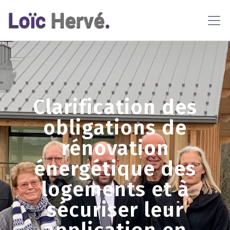
En poursuivant votre navigation sur ce site, vous acceptez
l'utilisation de cookies pour vous proposer des contenus et
services adaptés
En savoir plus
OK
Clarification des
obligations de
rénovation
énergétique des
logements et à
sécuriser leur