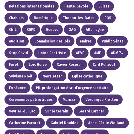
Relations internationales
Haute-Savoie
Suisse
Chablais
Numérique
Thonon-les-Bains
PQR
CNIL
RGPD
Genève
QAG
Allemagne
Audition
Commission des lois
Maires
Public Sénat
Stop Covid
Union Centriste
APVF
AMF
ADM 74
Forêt
Loïc Hervé
Xavier Roseren
Cyril Pellevat
Sylviane Noël
Newsletter
Eglise catholique
En séance
PJL prolongation état d’urgence sanitaire
Cérémonies patriotiques
Marnaz
Véronique Riotton
Veyrier-du-Lac
Sur le terrain
Gérard Larcher
Catherine Pacoret
Gabriel Doublet
Anne-Cécile Violland