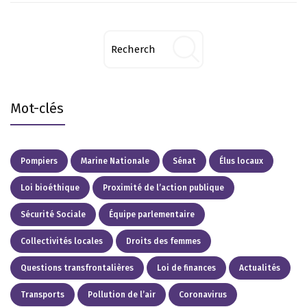
Mot-clés
Pompiers
Marine Nationale
Sénat
Élus locaux
Loi bioéthique
Proximité de l’action publique
Sécurité Sociale
Équipe parlementaire
Collectivités locales
Droits des femmes
Questions transfrontalières
Loi de finances
Actualités
Transports
Pollution de l’air
Coronavirus