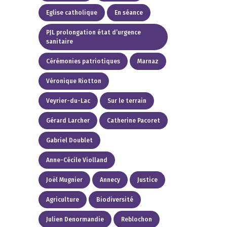
Eglise catholique
En séance
PJL prolongation état d’urgence
sanitaire
Cérémonies patriotiques
Marnaz
Véronique Riotton
Veyrier-du-Lac
Sur le terrain
Gérard Larcher
Catherine Pacoret
Gabriel Doublet
Anne-Cécile Violland
Joël Mugnier
Annecy
Justice
Agriculture
Biodiversité
Julien Denormandie
Reblochon