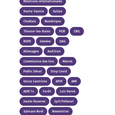
Relations internationales
Haute-Savoie
Suisse
Chablais
Numérique
Thonon-les-Bains
PQR
CNIL
RGPD
Genève
QAG
Allemagne
Audition
Commission des lois
Maires
Public Sénat
Stop Covid
Union Centriste
APVF
AMF
ADM 74
Forêt
Loïc Hervé
Xavier Roseren
Cyril Pellevat
Sylviane Noël
Newsletter