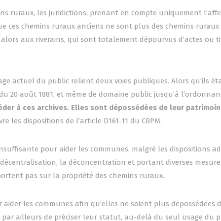
ins ruraux, les juridictions, prenant en compte uniquement l’aff
que ces chemins ruraux anciens ne sont plus des chemins ruraux
lors aux riverains, qui sont totalement dépourvus d’actes ou ti
 actuel du public relient deux voies publiques. Alors qu’ils ét
i du 20 août 1881, et même de domaine public jusqu’à l’ordonnan
der à ces archives. Elles sont dépossédées de leur patrimoi
e les dispositions de l’article D161-11 du CRPM.
 insuffisante pour aider les communes, malgré les dispositions a
 la décentralisation, la déconcentration et portant diverses mesur
 portent pas sur la propriété des chemins ruraux.
ur aider les communes afin qu’elles ne soient plus dépossédées d
 par ailleurs de préciser leur statut, au-delà du seul usage du p