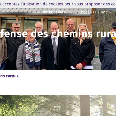
us acceptez l'utilisation de cookies pour vous proposer des c
VOTRE SÉNATEUR
DOSSIERS SUIVIS
fense des chemins rur
ns ruraux