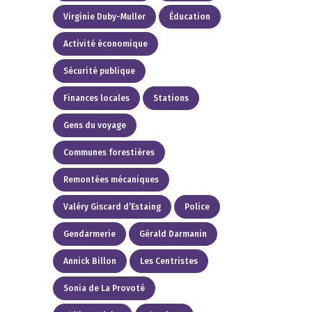
Virginie Duby-Muller
Éducation
Activité économique
Sécurité publique
Finances locales
Stations
Gens du voyage
Communes forestières
Remontées mécaniques
Valéry Giscard d’Estaing
Police
Gendarmerie
Gérald Darmanin
Annick Billon
Les Centristes
Sonia de La Provoté