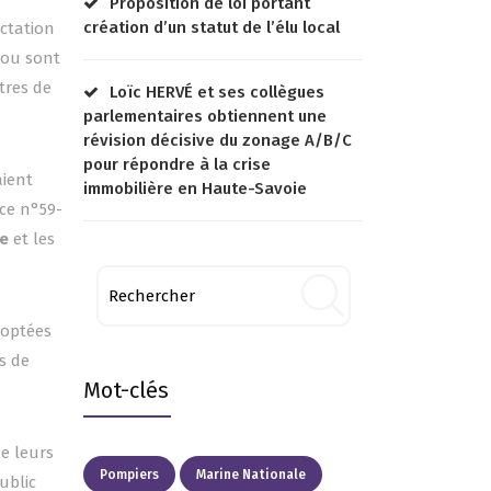
Proposition de loi portant
création d’un statut de l’élu local
ectation
 ou sont
tres de
Loïc HERVÉ et ses collègues
parlementaires obtiennent une
révision décisive du zonage A/B/C
pour répondre à la crise
aient
immobilière en Haute-Savoie
ce n°59-
ne
et les
doptées
es de
Mot-clés
e leurs
Pompiers
Marine Nationale
ublic