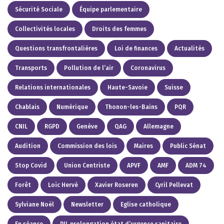
Sécurité Sociale
Équipe parlementaire
Collectivités locales
Droits des femmes
Questions transfrontalières
Loi de finances
Actualités
Transports
Pollution de l’air
Coronavirus
Relations internationales
Haute-Savoie
Suisse
Chablais
Numérique
Thonon-les-Bains
PQR
CNIL
RGPD
Genève
QAG
Allemagne
Audition
Commission des lois
Maires
Public Sénat
Stop Covid
Union Centriste
APVF
AMF
ADM 74
Forêt
Loïc Hervé
Xavier Roseren
Cyril Pellevat
Sylviane Noël
Newsletter
Eglise catholique
En séance
PJL prolongation état d’urgence sanitaire