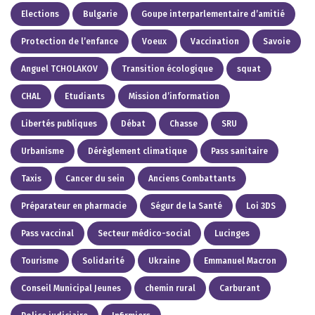
Elections
Bulgarie
Goupe interparlementaire d’amitié
Protection de l’enfance
Voeux
Vaccination
Savoie
Anguel TCHOLAKOV
Transition écologique
squat
CHAL
Etudiants
Mission d’information
Libertés publiques
Débat
Chasse
SRU
Urbanisme
Dérèglement climatique
Pass sanitaire
Taxis
Cancer du sein
Anciens Combattants
Préparateur en pharmacie
Ségur de la Santé
Loi 3DS
Pass vaccinal
Secteur médico-social
Lucinges
Tourisme
Solidarité
Ukraine
Emmanuel Macron
Conseil Municipal Jeunes
chemin rural
Carburant