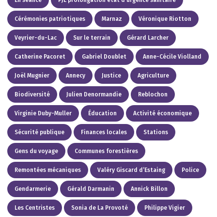
Cérémonies patriotiques
Marnaz
Véronique Riotton
Veyrier-du-Lac
Sur le terrain
Gérard Larcher
Catherine Pacoret
Gabriel Doublet
Anne-Cécile Violland
Joël Mugnier
Annecy
Justice
Agriculture
Biodiversité
Julien Denormandie
Reblochon
Virginie Duby-Muller
Éducation
Activité économique
Sécurité publique
Finances locales
Stations
Gens du voyage
Communes forestières
Remontées mécaniques
Valéry Giscard d’Estaing
Police
Gendarmerie
Gérald Darmanin
Annick Billon
Les Centristes
Sonia de La Provoté
Philippe Vigier