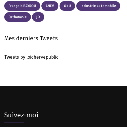
François BAYROU
ANEM
ONU
Industrie automobile
Euthanasie
JO
Mes derniers Tweets
Tweets by loichervepublic
Suivez-moi