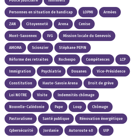
Police judiciaire
Infirmiers
Personnes en situation de handicap
LOPMI
Armées
ZAN
Citoyenneté
Arena
Cenise
Mont-Saxonnex
IVG
Mission locale du Genevois
AMOMA
Scionzier
Stéphane PEPIN
Réforme des retraites
Rochexpo
Compétences
LCP
Immigration
Psychiatrie
Douanes
Vice-Présidence
Constitution
Haute-Savoie Arena
Droit de grève
Loi NOTRE
Visite
Indemnités chômage
Nouvelle-Calédonie
Pape
Loup
Chômage
Pastoralisme
Santé publique
Rénovation énergétique
Cybersécurité
Jordanie
Autoroute 40
UIP