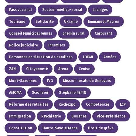
Pass vaccinal
Secteur médico-social
Lucinges
Tourisme
Solidarité
Ukraine
Emmanuel Macron
Conseil Municipal Jeunes
chemin rural
Carburant
Police judiciaire
Infirmiers
Personnes en situation de handicap
LOPMI
Armées
ZAN
Citoyenneté
Arena
Cenise
Mont-Saxonnex
IVG
Mission locale du Genevois
AMOMA
Scionzier
Stéphane PEPIN
Réforme des retraites
Rochexpo
Compétences
LCP
Immigration
Psychiatrie
Douanes
Vice-Présidence
Constitution
Haute-Savoie Arena
Droit de grève