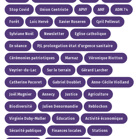
Stop Covid
Union Centriste
APVF
AMF
ADM 74
Forêt
Loïc Hervé
Xavier Roseren
Cyril Pellevat
Sylviane Noël
Newsletter
Eglise catholique
En séance
PJL prolongation état d’urgence sanitaire
Cérémonies patriotiques
Marnaz
Véronique Riotton
Veyrier-du-Lac
Sur le terrain
Gérard Larcher
Catherine Pacoret
Gabriel Doublet
Anne-Cécile Violland
Joël Mugnier
Annecy
Justice
Agriculture
Biodiversité
Julien Denormandie
Reblochon
Virginie Duby-Muller
Éducation
Activité économique
Sécurité publique
Finances locales
Stations