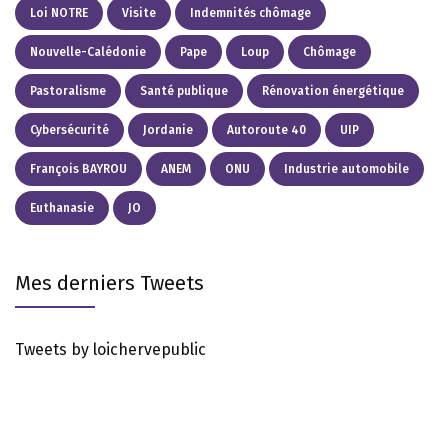
Loi NOTRE
Visite
Indemnités chômage
Nouvelle-Calédonie
Pape
Loup
Chômage
Pastoralisme
Santé publique
Rénovation énergétique
Cybersécurité
Jordanie
Autoroute 40
UIP
François BAYROU
ANEM
ONU
Industrie automobile
Euthanasie
JO
Mes derniers Tweets
Tweets by loichervepublic