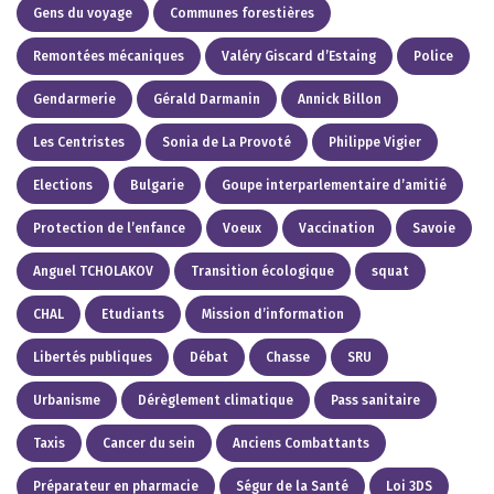
Gens du voyage
Communes forestières
Remontées mécaniques
Valéry Giscard d’Estaing
Police
Gendarmerie
Gérald Darmanin
Annick Billon
Les Centristes
Sonia de La Provoté
Philippe Vigier
Elections
Bulgarie
Goupe interparlementaire d’amitié
Protection de l’enfance
Voeux
Vaccination
Savoie
Anguel TCHOLAKOV
Transition écologique
squat
CHAL
Etudiants
Mission d’information
Libertés publiques
Débat
Chasse
SRU
Urbanisme
Dérèglement climatique
Pass sanitaire
Taxis
Cancer du sein
Anciens Combattants
Préparateur en pharmacie
Ségur de la Santé
Loi 3DS