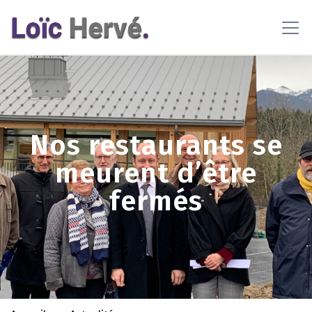
En poursuivant votre navigation sur ce site, vous acceptez
l'utilisation de cookies pour vous proposer des contenus et
services adaptés
En savoir plus
OK
Nos restaurants se
meurent d’être
fermés