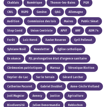
Chablais
Numérique
Thonon-les-Bains
PQR
CNIL
RGPD
Genève
QAG
Allemagne
Audition
Commission des lois
Maires
Public Sénat
Stop Covid
Union Centriste
APVF
AMF
ADM 74
Forêt
Loïc Hervé
Xavier Roseren
Cyril Pellevat
Sylviane Noël
Newsletter
Eglise catholique
En séance
PJL prolongation état d’urgence sanitaire
Cérémonies patriotiques
Marnaz
Véronique Riotton
Veyrier-du-Lac
Sur le terrain
Gérard Larcher
Catherine Pacoret
Gabriel Doublet
Anne-Cécile Violland
Joël Mugnier
Annecy
Justice
Agriculture
Biodiversité
Julien Denormandie
Reblochon