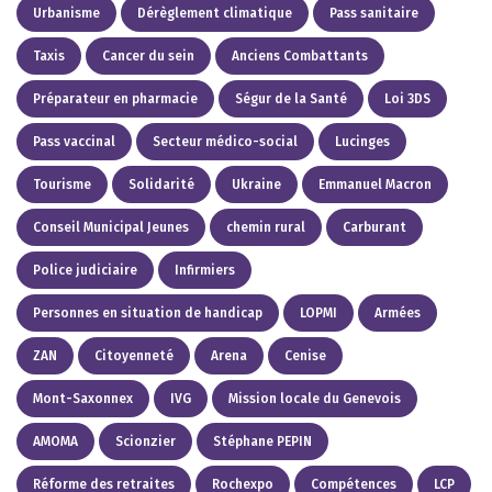
Urbanisme
Dérèglement climatique
Pass sanitaire
Taxis
Cancer du sein
Anciens Combattants
Préparateur en pharmacie
Ségur de la Santé
Loi 3DS
Pass vaccinal
Secteur médico-social
Lucinges
Tourisme
Solidarité
Ukraine
Emmanuel Macron
Conseil Municipal Jeunes
chemin rural
Carburant
Police judiciaire
Infirmiers
Personnes en situation de handicap
LOPMI
Armées
ZAN
Citoyenneté
Arena
Cenise
Mont-Saxonnex
IVG
Mission locale du Genevois
AMOMA
Scionzier
Stéphane PEPIN
Réforme des retraites
Rochexpo
Compétences
LCP