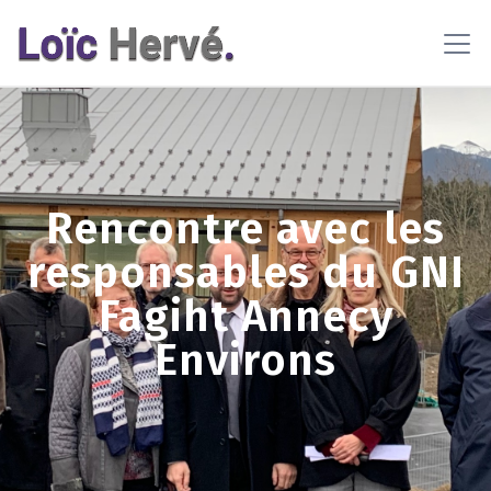
En poursuivant votre navigation sur ce site, vous acceptez
l'utilisation de cookies pour vous proposer des contenus et
services adaptés
En savoir plus
OK
Rencontre avec les
responsables du GNI
Fagiht Annecy
Environs