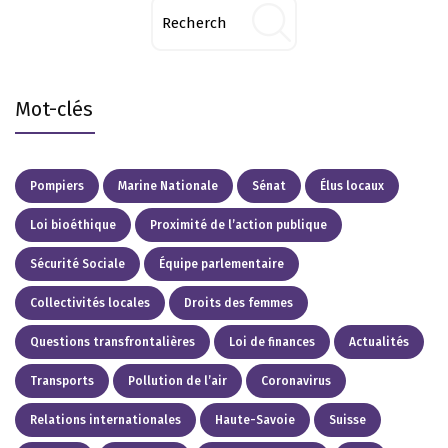
Mot-clés
Pompiers
Marine Nationale
Sénat
Élus locaux
Loi bioéthique
Proximité de l’action publique
Sécurité Sociale
Équipe parlementaire
Collectivités locales
Droits des femmes
Questions transfrontalières
Loi de finances
Actualités
Transports
Pollution de l’air
Coronavirus
Relations internationales
Haute-Savoie
Suisse