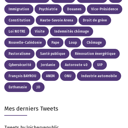
Immigration
Psychiatrie
Douanes
Vice-Présidence
Constitution
Haute-Savoie Arena
Droit de grève
Loi NOTRE
Visite
Indemnités chômage
Nouvelle-Calédonie
Pape
Loup
Chômage
Pastoralisme
Santé publique
Rénovation énergétique
Cybersécurité
Jordanie
Autoroute 40
UIP
François BAYROU
ANEM
ONU
Industrie automobile
Euthanasie
JO
Mes derniers Tweets
Tweets by loichervepublic