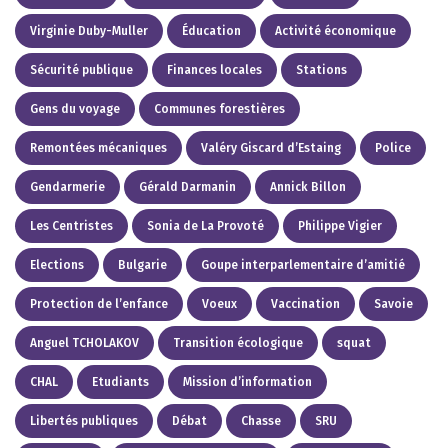
Virginie Duby-Muller
Éducation
Activité économique
Sécurité publique
Finances locales
Stations
Gens du voyage
Communes forestières
Remontées mécaniques
Valéry Giscard d’Estaing
Police
Gendarmerie
Gérald Darmanin
Annick Billon
Les Centristes
Sonia de La Provoté
Philippe Vigier
Elections
Bulgarie
Goupe interparlementaire d’amitié
Protection de l’enfance
Voeux
Vaccination
Savoie
Anguel TCHOLAKOV
Transition écologique
squat
CHAL
Etudiants
Mission d’information
Libertés publiques
Débat
Chasse
SRU