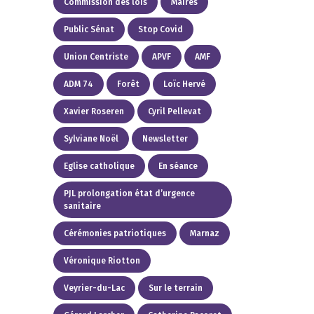
Commission des lois
Maires
Public Sénat
Stop Covid
Union Centriste
APVF
AMF
ADM 74
Forêt
Loïc Hervé
Xavier Roseren
Cyril Pellevat
Sylviane Noël
Newsletter
Eglise catholique
En séance
PJL prolongation état d’urgence
sanitaire
Cérémonies patriotiques
Marnaz
Véronique Riotton
Veyrier-du-Lac
Sur le terrain