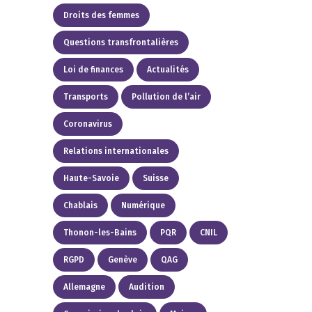
Droits des femmes
Questions transfrontalières
Loi de finances
Actualités
Transports
Pollution de l’air
Coronavirus
Relations internationales
Haute-Savoie
Suisse
Chablais
Numérique
Thonon-les-Bains
PQR
CNIL
RGPD
Genève
QAG
Allemagne
Audition