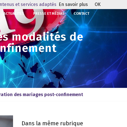
ontenus et services adaptés
En savoir plus
OK
ACTUALITÉS
PRESSE ET MÉDIAS
CONTACT
es modalités de
onfinement
bration des mariages post-confinement
Dans la même rubrique