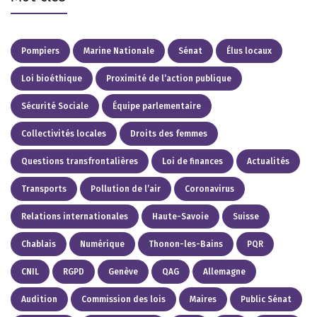
Pompiers
Marine Nationale
Sénat
Élus locaux
Loi bioéthique
Proximité de l’action publique
Sécurité Sociale
Équipe parlementaire
Collectivités locales
Droits des femmes
Questions transfrontalières
Loi de finances
Actualités
Transports
Pollution de l’air
Coronavirus
Relations internationales
Haute-Savoie
Suisse
Chablais
Numérique
Thonon-les-Bains
PQR
CNIL
RGPD
Genève
QAG
Allemagne
Audition
Commission des lois
Maires
Public Sénat