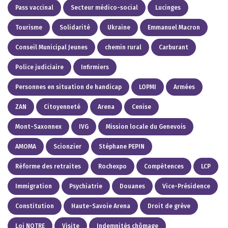
Pass vaccinal
Secteur médico-social
Lucinges
Tourisme
Solidarité
Ukraine
Emmanuel Macron
Conseil Municipal Jeunes
chemin rural
Carburant
Police judiciaire
Infirmiers
Personnes en situation de handicap
LOPMI
Armées
ZAN
Citoyenneté
Arena
Cenise
Mont-Saxonnex
IVG
Mission locale du Genevois
AMOMA
Scionzier
Stéphane PEPIN
Réforme des retraites
Rochexpo
Compétences
LCP
Immigration
Psychiatrie
Douanes
Vice-Présidence
Constitution
Haute-Savoie Arena
Droit de grève
Loi NOTRE
Visite
Indemnités chômage