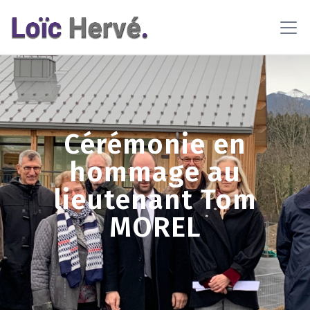
En poursuivant votre navigation sur ce site, vous acceptez
l'utilisation de cookies pour vous proposer des contenus et
services adaptés
En savoir plus
OK
Cérémonie en
hommage au
lieutenant Tom
MOREL