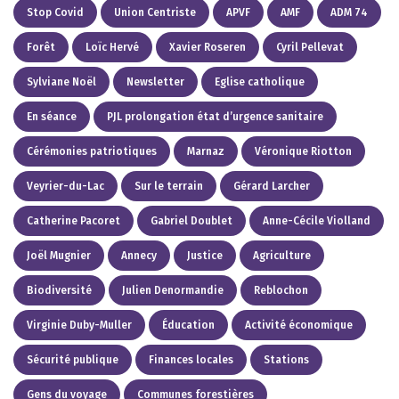
Stop Covid
Union Centriste
APVF
AMF
ADM 74
Forêt
Loïc Hervé
Xavier Roseren
Cyril Pellevat
Sylviane Noël
Newsletter
Eglise catholique
En séance
PJL prolongation état d’urgence sanitaire
Cérémonies patriotiques
Marnaz
Véronique Riotton
Veyrier-du-Lac
Sur le terrain
Gérard Larcher
Catherine Pacoret
Gabriel Doublet
Anne-Cécile Violland
Joël Mugnier
Annecy
Justice
Agriculture
Biodiversité
Julien Denormandie
Reblochon
Virginie Duby-Muller
Éducation
Activité économique
Sécurité publique
Finances locales
Stations
Gens du voyage
Communes forestières