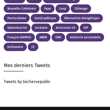
Nouvelle-Calédonie
Pape
Loup
Chômage
Pastoralisme
Santé publique
Rénovation énergétique
Cybersécurité
Jordanie
Autoroute 40
UIP
François BAYROU
ANEM
ONU
Industrie automobile
Euthanasie
JO
Mes derniers Tweets
Tweets by loichervepublic