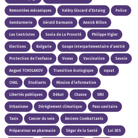
Remontées mécaniques
Valéry Giscard d’Estaing
Police
Gendarmerie
Gérald Darmanin
Annick Billon
Les Centristes
Sonia de La Provoté
Philippe Vigier
Elections
Bulgarie
Goupe interparlementaire d’amitié
Protection de l’enfance
Voeux
Vaccination
Savoie
Anguel TCHOLAKOV
Transition écologique
squat
CHAL
Etudiants
Mission d’information
Libertés publiques
Débat
Chasse
SRU
Urbanisme
Dérèglement climatique
Pass sanitaire
Taxis
Cancer du sein
Anciens Combattants
Préparateur en pharmacie
Ségur de la Santé
Loi 3DS