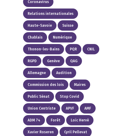
Coronavirus
Relations internationales
Haute-Savoie
Suisse
Chablais
Numérique
Thonon-les-Bains
PQR
CNIL
RGPD
Genève
QAG
Allemagne
Audition
Commission des lois
Maires
Public Sénat
Stop Covid
Union Centriste
APVF
AMF
ADM 74
Forêt
Loïc Hervé
Xavier Roseren
Cyril Pellevat