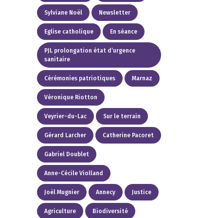
Sylviane Noël
Newsletter
Eglise catholique
En séance
PJL prolongation état d’urgence
sanitaire
Cérémonies patriotiques
Marnaz
Véronique Riotton
Veyrier-du-Lac
Sur le terrain
Gérard Larcher
Catherine Pacoret
Gabriel Doublet
Anne-Cécile Violland
Joël Mugnier
Annecy
Justice
Agriculture
Biodiversité