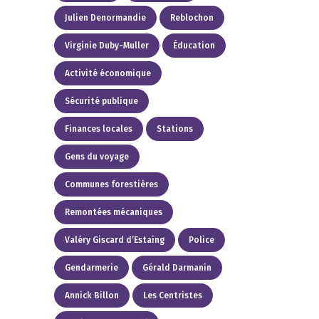
Julien Denormandie
Reblochon
Virginie Duby-Muller
Éducation
Activité économique
Sécurité publique
Finances locales
Stations
Gens du voyage
Communes forestières
Remontées mécaniques
Valéry Giscard d’Estaing
Police
Gendarmerie
Gérald Darmanin
Annick Billon
Les Centristes