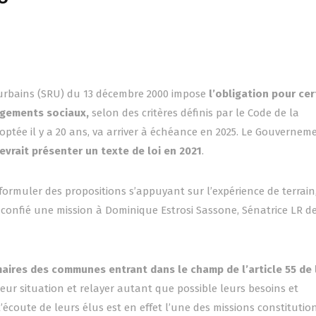
nt urbains (SRU) du 13 décembre 2000 impose
l’obligation pour ce
ogements sociaux,
selon des critères définis par le Code de la
adoptée il y a 20 ans, va arriver à échéance en 2025. Le Gouvernem
evrait présenter un texte de loi en 2021
.
formuler des propositions s’appuyant sur l’expérience de terrain,
confié une mission à Dominique Estrosi Sassone, Sénatrice LR d
maires des communes entrant dans le champ de l’article 55 de l
eur situation et relayer autant que possible leurs besoins et
 l’écoute de leurs élus est en effet l’une des missions constitutio