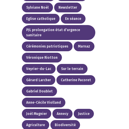
Sylviane Noël
Newsletter
Eglise catholique
En séance
PJL prolongation état d’urgence
sanitaire
Cérémonies patriotiques
Marnaz
Véronique Riotton
Veyrier-du-Lac
Sur le terrain
Gérard Larcher
Catherine Pacoret
Gabriel Doublet
Anne-Cécile Violland
Joël Mugnier
Annecy
Justice
Agriculture
Biodiversité