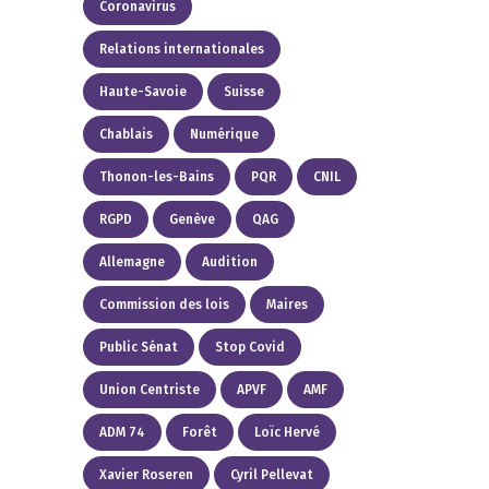
Coronavirus
Relations internationales
Haute-Savoie
Suisse
Chablais
Numérique
Thonon-les-Bains
PQR
CNIL
RGPD
Genève
QAG
Allemagne
Audition
Commission des lois
Maires
Public Sénat
Stop Covid
Union Centriste
APVF
AMF
ADM 74
Forêt
Loïc Hervé
Xavier Roseren
Cyril Pellevat