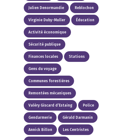
Julien Denormandie
Reblochon
Virginie Duby-Muller
Éducation
Activité économique
Sécurité publique
Finances locales
Stations
Gens du voyage
Communes forestières
Remontées mécaniques
Valéry Giscard d’Estaing
Police
Gendarmerie
Gérald Darmanin
Annick Billon
Les Centristes