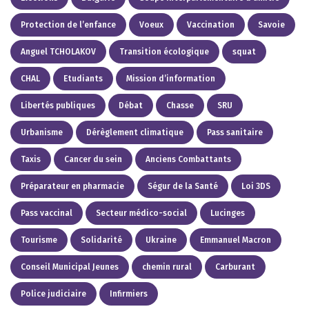
Protection de l’enfance
Voeux
Vaccination
Savoie
Anguel TCHOLAKOV
Transition écologique
squat
CHAL
Etudiants
Mission d’information
Libertés publiques
Débat
Chasse
SRU
Urbanisme
Dérèglement climatique
Pass sanitaire
Taxis
Cancer du sein
Anciens Combattants
Préparateur en pharmacie
Ségur de la Santé
Loi 3DS
Pass vaccinal
Secteur médico-social
Lucinges
Tourisme
Solidarité
Ukraine
Emmanuel Macron
Conseil Municipal Jeunes
chemin rural
Carburant
Police judiciaire
Infirmiers