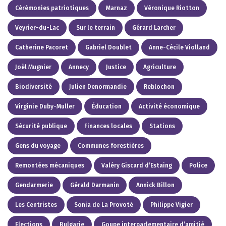
Cérémonies patriotiques
Marnaz
Véronique Riotton
Veyrier-du-Lac
Sur le terrain
Gérard Larcher
Catherine Pacoret
Gabriel Doublet
Anne-Cécile Violland
Joël Mugnier
Annecy
Justice
Agriculture
Biodiversité
Julien Denormandie
Reblochon
Virginie Duby-Muller
Éducation
Activité économique
Sécurité publique
Finances locales
Stations
Gens du voyage
Communes forestières
Remontées mécaniques
Valéry Giscard d’Estaing
Police
Gendarmerie
Gérald Darmanin
Annick Billon
Les Centristes
Sonia de La Provoté
Philippe Vigier
Elections
Bulgarie
Goupe interparlementaire d’amitié