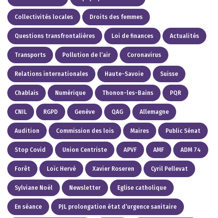
Collectivités locales
Droits des femmes
Questions transfrontalières
Loi de finances
Actualités
Transports
Pollution de l’air
Coronavirus
Relations internationales
Haute-Savoie
Suisse
Chablais
Numérique
Thonon-les-Bains
PQR
CNIL
RGPD
Genève
QAG
Allemagne
Audition
Commission des lois
Maires
Public Sénat
Stop Covid
Union Centriste
APVF
AMF
ADM 74
Forêt
Loïc Hervé
Xavier Roseren
Cyril Pellevat
Sylviane Noël
Newsletter
Eglise catholique
En séance
PJL prolongation état d’urgence sanitaire