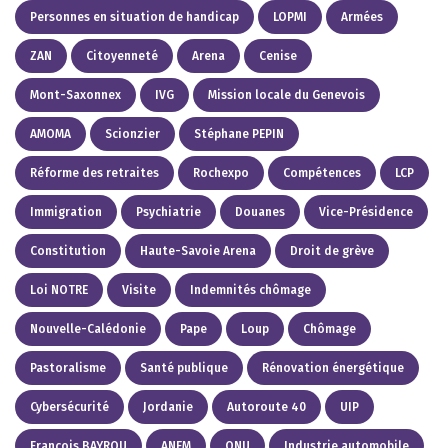
Personnes en situation de handicap
LOPMI
Armées
ZAN
Citoyenneté
Arena
Cenise
Mont-Saxonnex
IVG
Mission locale du Genevois
AMOMA
Scionzier
Stéphane PEPIN
Réforme des retraites
Rochexpo
Compétences
LCP
Immigration
Psychiatrie
Douanes
Vice-Présidence
Constitution
Haute-Savoie Arena
Droit de grève
Loi NOTRE
Visite
Indemnités chômage
Nouvelle-Calédonie
Pape
Loup
Chômage
Pastoralisme
Santé publique
Rénovation énergétique
Cybersécurité
Jordanie
Autoroute 40
UIP
François BAYROU
ANEM
ONU
Industrie automobile