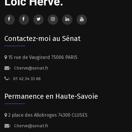
Contactez-moi au Sénat
15 rue de Vaugirard 75006 PARIS
l.herve@senat.fr
01 42 34 33 68
Permanence en Haute-Savoie
2 place des Allobroges 74300 CLUSES
l.herve@senat.fr