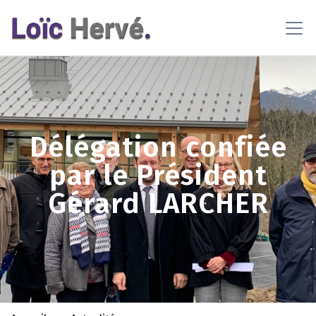
En poursuivant votre navigation sur ce site, vous acceptez
l'utilisation de cookies pour vous proposer des contenus et
services adaptés
En savoir plus
OK
Délégation confiée
par le Président
Gérard LARCHER