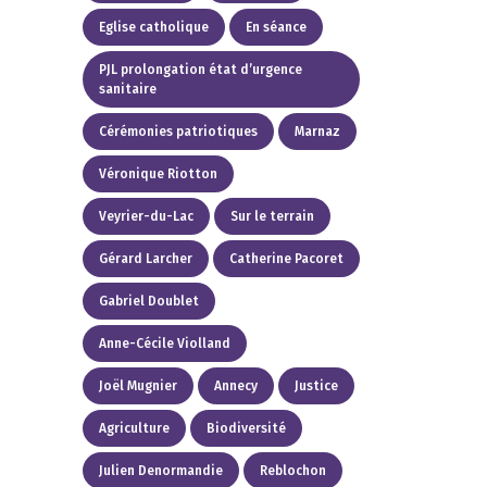
Eglise catholique
En séance
PJL prolongation état d’urgence
sanitaire
Cérémonies patriotiques
Marnaz
Véronique Riotton
Veyrier-du-Lac
Sur le terrain
Gérard Larcher
Catherine Pacoret
Gabriel Doublet
Anne-Cécile Violland
Joël Mugnier
Annecy
Justice
Agriculture
Biodiversité
Julien Denormandie
Reblochon