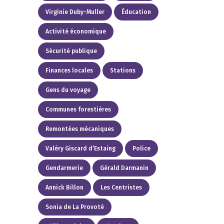
Virginie Duby-Muller
Éducation
Activité économique
Sécurité publique
Finances locales
Stations
Gens du voyage
Communes forestières
Remontées mécaniques
Valéry Giscard d’Estaing
Police
Gendarmerie
Gérald Darmanin
Annick Billon
Les Centristes
Sonia de La Provoté