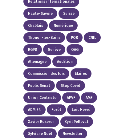
Relations internationales
Haute-Savoie
Suisse
Chablais
Numérique
Thonon-les-Bains
PQR
CNIL
RGPD
Genève
QAG
Allemagne
Audition
Commission des lois
Maires
Public Sénat
Stop Covid
Union Centriste
APVF
AMF
ADM 74
Forêt
Loïc Hervé
Xavier Roseren
Cyril Pellevat
Sylviane Noël
Newsletter