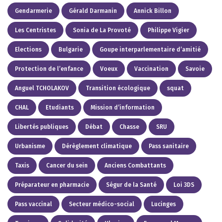
Gendarmerie
Gérald Darmanin
Annick Billon
Les Centristes
Sonia de La Provoté
Philippe Vigier
Elections
Bulgarie
Goupe interparlementaire d’amitié
Protection de l’enfance
Voeux
Vaccination
Savoie
Anguel TCHOLAKOV
Transition écologique
squat
CHAL
Etudiants
Mission d’information
Libertés publiques
Débat
Chasse
SRU
Urbanisme
Dérèglement climatique
Pass sanitaire
Taxis
Cancer du sein
Anciens Combattants
Préparateur en pharmacie
Ségur de la Santé
Loi 3DS
Pass vaccinal
Secteur médico-social
Lucinges