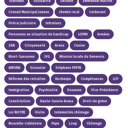
Tourisme
Solidarité
Ukraine
Emmanuel Macron
Conseil Municipal Jeunes
chemin rural
Carburant
Police judiciaire
Infirmiers
Personnes en situation de handicap
LOPMI
Armées
ZAN
Citoyenneté
Arena
Cenise
Mont-Saxonnex
IVG
Mission locale du Genevois
AMOMA
Scionzier
Stéphane PEPIN
Réforme des retraites
Rochexpo
Compétences
LCP
Immigration
Psychiatrie
Douanes
Vice-Présidence
Constitution
Haute-Savoie Arena
Droit de grève
Loi NOTRE
Visite
Indemnités chômage
Nouvelle-Calédonie
Pape
Loup
Chômage