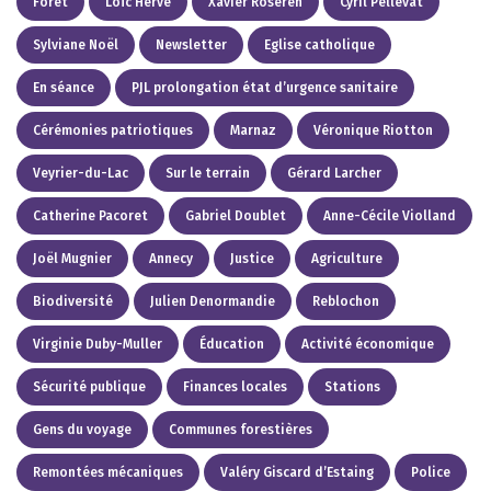
Forêt
Loïc Hervé
Xavier Roseren
Cyril Pellevat
Sylviane Noël
Newsletter
Eglise catholique
En séance
PJL prolongation état d’urgence sanitaire
Cérémonies patriotiques
Marnaz
Véronique Riotton
Veyrier-du-Lac
Sur le terrain
Gérard Larcher
Catherine Pacoret
Gabriel Doublet
Anne-Cécile Violland
Joël Mugnier
Annecy
Justice
Agriculture
Biodiversité
Julien Denormandie
Reblochon
Virginie Duby-Muller
Éducation
Activité économique
Sécurité publique
Finances locales
Stations
Gens du voyage
Communes forestières
Remontées mécaniques
Valéry Giscard d’Estaing
Police