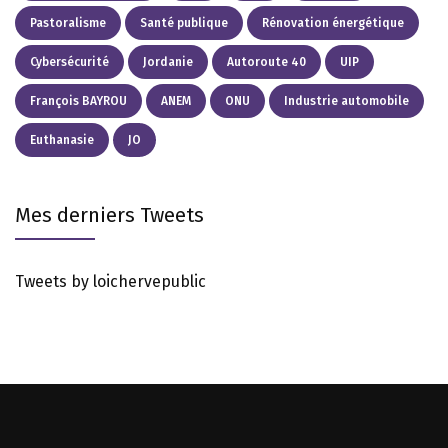
Pastoralisme
Santé publique
Rénovation énergétique
Cybersécurité
Jordanie
Autoroute 40
UIP
François BAYROU
ANEM
ONU
Industrie automobile
Euthanasie
JO
Mes derniers Tweets
Tweets by loichervepublic