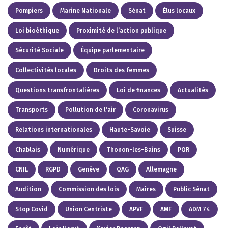
Pompiers
Marine Nationale
Sénat
Élus locaux
Loi bioéthique
Proximité de l’action publique
Sécurité Sociale
Équipe parlementaire
Collectivités locales
Droits des femmes
Questions transfrontalières
Loi de finances
Actualités
Transports
Pollution de l’air
Coronavirus
Relations internationales
Haute-Savoie
Suisse
Chablais
Numérique
Thonon-les-Bains
PQR
CNIL
RGPD
Genève
QAG
Allemagne
Audition
Commission des lois
Maires
Public Sénat
Stop Covid
Union Centriste
APVF
AMF
ADM 74