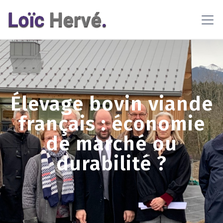
En poursuivant votre navigation sur ce site, vous acceptez
l'utilisation de cookies pour vous proposer des contenus et
services adaptés
En savoir plus
OK
Élevage bovin viande
français : économie
de marché ou
durabilité ?