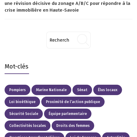
une révision décisive du zonage A/B/C pour répondre à la
crise immobilière en Haute-Savoie
Mot-clés
Pompiers
Marine Nationale
Sénat
Élus locaux
Loi bioéthique
Proximité de l’action publique
Sécurité Sociale
Équipe parlementaire
Collectivités locales
Droits des femmes