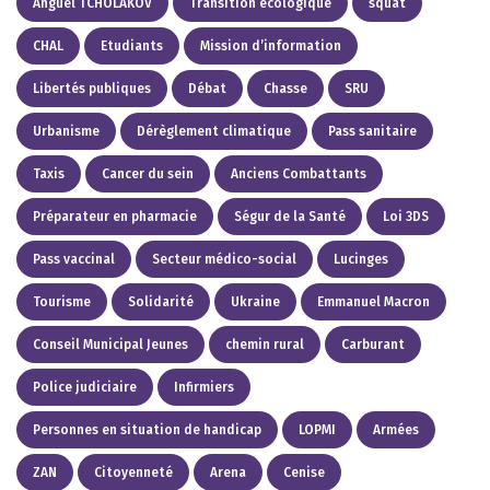
Anguel TCHOLAKOV
Transition écologique
squat
CHAL
Etudiants
Mission d’information
Libertés publiques
Débat
Chasse
SRU
Urbanisme
Dérèglement climatique
Pass sanitaire
Taxis
Cancer du sein
Anciens Combattants
Préparateur en pharmacie
Ségur de la Santé
Loi 3DS
Pass vaccinal
Secteur médico-social
Lucinges
Tourisme
Solidarité
Ukraine
Emmanuel Macron
Conseil Municipal Jeunes
chemin rural
Carburant
Police judiciaire
Infirmiers
Personnes en situation de handicap
LOPMI
Armées
ZAN
Citoyenneté
Arena
Cenise