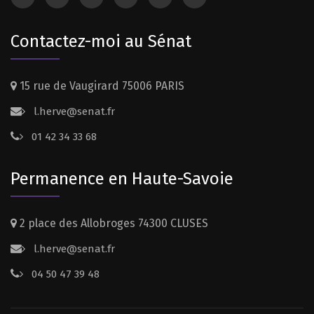
Contactez-moi au Sénat
15 rue de Vaugirard 75006 PARIS
l.herve@senat.fr
01 42 34 33 68
Permanence en Haute-Savoie
2 place des Allobroges 74300 CLUSES
l.herve@senat.fr
04 50 47 39 48