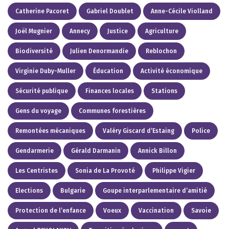
Catherine Pacoret
Gabriel Doublet
Anne-Cécile Violland
Joël Mugnier
Annecy
Justice
Agriculture
Biodiversité
Julien Denormandie
Reblochon
Virginie Duby-Muller
Éducation
Activité économique
Sécurité publique
Finances locales
Stations
Gens du voyage
Communes forestières
Remontées mécaniques
Valéry Giscard d’Estaing
Police
Gendarmerie
Gérald Darmanin
Annick Billon
Les Centristes
Sonia de La Provoté
Philippe Vigier
Elections
Bulgarie
Goupe interparlementaire d’amitié
Protection de l’enfance
Voeux
Vaccination
Savoie