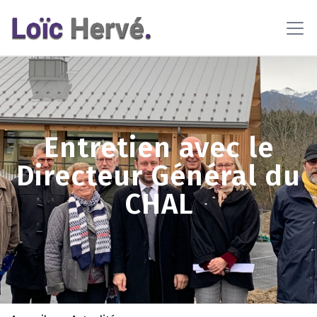
En poursuivant votre navigation sur ce site, vous acceptez
l'utilisation de cookies pour vous proposer des contenus et
services adaptés
En savoir plus
OK
Entretien avec le
Directeur Général du
CHAL