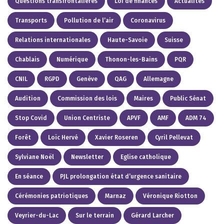
Questions transfrontalières
Loi de finances
Actualités
Transports
Pollution de l’air
Coronavirus
Relations internationales
Haute-Savoie
Suisse
Chablais
Numérique
Thonon-les-Bains
PQR
CNIL
RGPD
Genève
QAG
Allemagne
Audition
Commission des lois
Maires
Public Sénat
Stop Covid
Union Centriste
APVF
AMF
ADM 74
Forêt
Loïc Hervé
Xavier Roseren
Cyril Pellevat
Sylviane Noël
Newsletter
Eglise catholique
En séance
PJL prolongation état d’urgence sanitaire
Cérémonies patriotiques
Marnaz
Véronique Riotton
Veyrier-du-Lac
Sur le terrain
Gérard Larcher