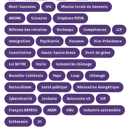
Mont-Saxonnex
IVG
Mission locale du Genevois
AMOMA
Scionzier
Stéphane PEPIN
Réforme des retraites
Rochexpo
Compétences
LCP
Immigration
Psychiatrie
Douanes
Vice-Présidence
Constitution
Haute-Savoie Arena
Droit de grève
Loi NOTRE
Visite
Indemnités chômage
Nouvelle-Calédonie
Pape
Loup
Chômage
Pastoralisme
Santé publique
Rénovation énergétique
Cybersécurité
Jordanie
Autoroute 40
UIP
François BAYROU
ANEM
ONU
Industrie automobile
Euthanasie
JO