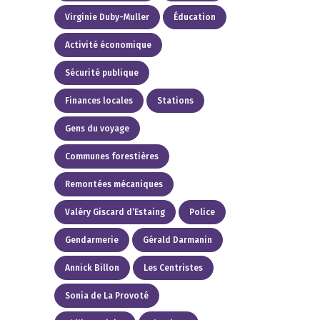
Virginie Duby-Muller
Éducation
Activité économique
Sécurité publique
Finances locales
Stations
Gens du voyage
Communes forestières
Remontées mécaniques
Valéry Giscard d’Estaing
Police
Gendarmerie
Gérald Darmanin
Annick Billon
Les Centristes
Sonia de La Provoté