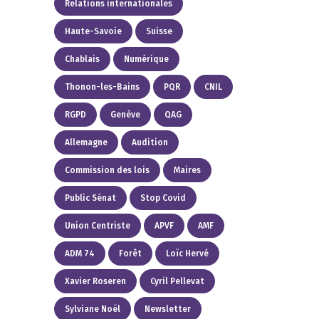
Relations internationales
Haute-Savoie
Suisse
Chablais
Numérique
Thonon-les-Bains
PQR
CNIL
RGPD
Genève
QAG
Allemagne
Audition
Commission des lois
Maires
Public Sénat
Stop Covid
Union Centriste
APVF
AMF
ADM 74
Forêt
Loïc Hervé
Xavier Roseren
Cyril Pellevat
Sylviane Noël
Newsletter