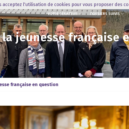
us acceptez l'utilisation de cookies pour vous proposer des c
VOTRE SÉNATEUR
DOSSIERS SUIVIS
e la jeunesse française 
nesse française en question