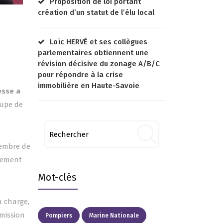
Proposition de loi portant
création d’un statut de l’élu local
Loïc HERVÉ et ses collègues
parlementaires obtiennent une
révision décisive du zonage A/B/C
pour répondre à la crise
immobilière en Haute-Savoie
esse a
oupe de
membre de
èrement
Mot-clés
a charge,
 mission
Pompiers
Marine Nationale