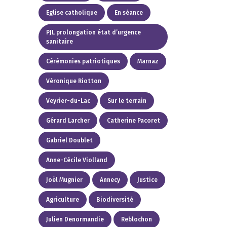
Eglise catholique
En séance
PJL prolongation état d’urgence
sanitaire
Cérémonies patriotiques
Marnaz
Véronique Riotton
Veyrier-du-Lac
Sur le terrain
Gérard Larcher
Catherine Pacoret
Gabriel Doublet
Anne-Cécile Violland
Joël Mugnier
Annecy
Justice
Agriculture
Biodiversité
Julien Denormandie
Reblochon