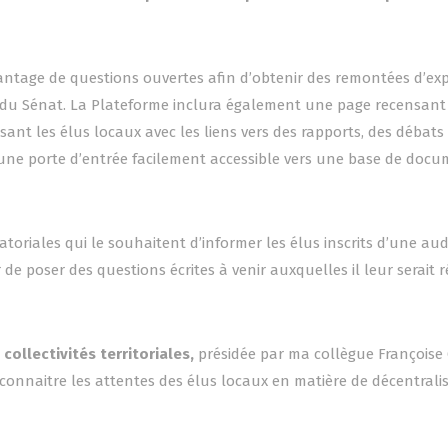
antage de questions ouvertes afin d’obtenir des remontées d’ex
aux du Sénat. La Plateforme inclura également une page recensant
sant les élus locaux avec les liens vers des rapports, des débats
ts une porte d’entrée facilement accessible vers une base de doc
toriales qui le souhaitent d’informer les élus inscrits d’une aud
r de poser des questions écrites à venir auxquelles il leur serait
ollectivités territoriales,
présidée par ma collègue Françoise 
e à connaitre les attentes des élus locaux en matière de décentrali