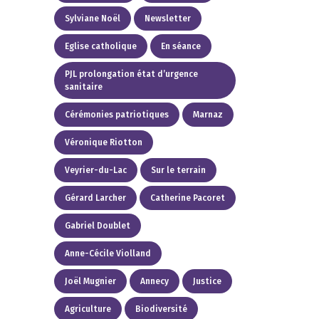
Sylviane Noël
Newsletter
Eglise catholique
En séance
PJL prolongation état d’urgence
sanitaire
Cérémonies patriotiques
Marnaz
Véronique Riotton
Veyrier-du-Lac
Sur le terrain
Gérard Larcher
Catherine Pacoret
Gabriel Doublet
Anne-Cécile Violland
Joël Mugnier
Annecy
Justice
Agriculture
Biodiversité