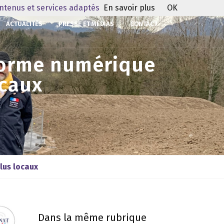
ontenus et services adaptés
En savoir plus
OK
ACTUALITÉS
PRESSE ET MÉDIAS
CONTACT
eforme numérique
ocaux
lus locaux
Dans la même rubrique