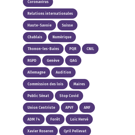
Coronavirus
Relations internationales
Haute-Savoie
Suisse
Chablais
Numérique
Thonon-les-Bains
PQR
CNIL
RGPD
Genève
QAG
Allemagne
Audition
Commission des lois
Maires
Public Sénat
Stop Covid
Union Centriste
APVF
AMF
ADM 74
Forêt
Loïc Hervé
Xavier Roseren
Cyril Pellevat