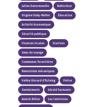
Julien Denormandie
Reblochon
Virginie Duby-Muller
Éducation
Activité économique
Sécurité publique
Finances locales
Stations
Gens du voyage
Communes forestières
Remontées mécaniques
Valéry Giscard d’Estaing
Police
Gendarmerie
Gérald Darmanin
Annick Billon
Les Centristes