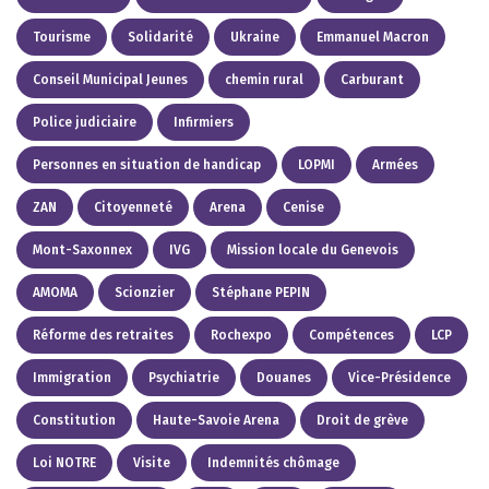
Tourisme
Solidarité
Ukraine
Emmanuel Macron
Conseil Municipal Jeunes
chemin rural
Carburant
Police judiciaire
Infirmiers
Personnes en situation de handicap
LOPMI
Armées
ZAN
Citoyenneté
Arena
Cenise
Mont-Saxonnex
IVG
Mission locale du Genevois
AMOMA
Scionzier
Stéphane PEPIN
Réforme des retraites
Rochexpo
Compétences
LCP
Immigration
Psychiatrie
Douanes
Vice-Présidence
Constitution
Haute-Savoie Arena
Droit de grève
Loi NOTRE
Visite
Indemnités chômage