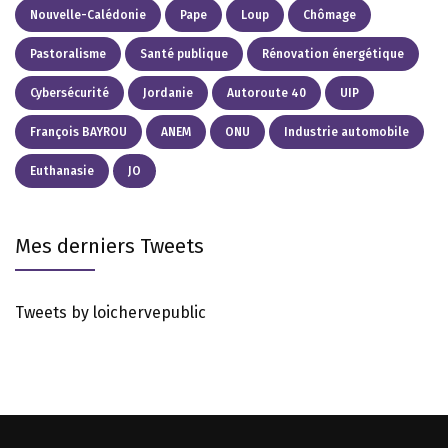
Nouvelle-Calédonie
Pape
Loup
Chômage
Pastoralisme
Santé publique
Rénovation énergétique
Cybersécurité
Jordanie
Autoroute 40
UIP
François BAYROU
ANEM
ONU
Industrie automobile
Euthanasie
JO
Mes derniers Tweets
Tweets by loichervepublic