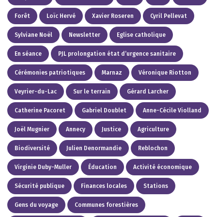
Forêt
Loïc Hervé
Xavier Roseren
Cyril Pellevat
Sylviane Noël
Newsletter
Eglise catholique
En séance
PJL prolongation état d’urgence sanitaire
Cérémonies patriotiques
Marnaz
Véronique Riotton
Veyrier-du-Lac
Sur le terrain
Gérard Larcher
Catherine Pacoret
Gabriel Doublet
Anne-Cécile Violland
Joël Mugnier
Annecy
Justice
Agriculture
Biodiversité
Julien Denormandie
Reblochon
Virginie Duby-Muller
Éducation
Activité économique
Sécurité publique
Finances locales
Stations
Gens du voyage
Communes forestières