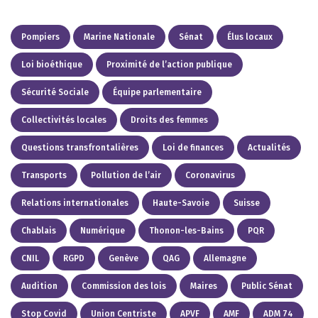
Pompiers
Marine Nationale
Sénat
Élus locaux
Loi bioéthique
Proximité de l’action publique
Sécurité Sociale
Équipe parlementaire
Collectivités locales
Droits des femmes
Questions transfrontalières
Loi de finances
Actualités
Transports
Pollution de l’air
Coronavirus
Relations internationales
Haute-Savoie
Suisse
Chablais
Numérique
Thonon-les-Bains
PQR
CNIL
RGPD
Genève
QAG
Allemagne
Audition
Commission des lois
Maires
Public Sénat
Stop Covid
Union Centriste
APVF
AMF
ADM 74