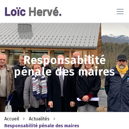
En poursuivant votre navigation sur ce site, vous acceptez
l'utilisation de cookies pour vous proposer des contenus et
services adaptés
En savoir plus
OK
Responsabilité
pénale des maires
Accueil
Actualités
Responsabilité pénale des maires