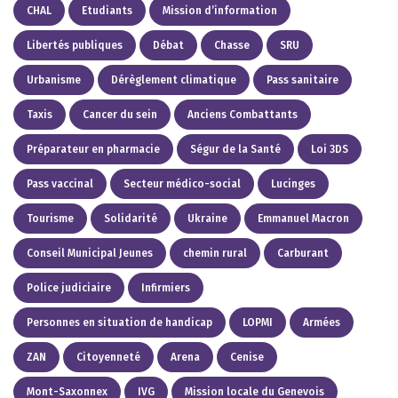
CHAL
Etudiants
Mission d’information
Libertés publiques
Débat
Chasse
SRU
Urbanisme
Dérèglement climatique
Pass sanitaire
Taxis
Cancer du sein
Anciens Combattants
Préparateur en pharmacie
Ségur de la Santé
Loi 3DS
Pass vaccinal
Secteur médico-social
Lucinges
Tourisme
Solidarité
Ukraine
Emmanuel Macron
Conseil Municipal Jeunes
chemin rural
Carburant
Police judiciaire
Infirmiers
Personnes en situation de handicap
LOPMI
Armées
ZAN
Citoyenneté
Arena
Cenise
Mont-Saxonnex
IVG
Mission locale du Genevois