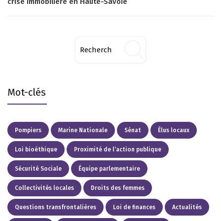
crise immobilière en Haute-Savoie
Mot-clés
Pompiers
Marine Nationale
Sénat
Élus locaux
Loi bioéthique
Proximité de l’action publique
Sécurité Sociale
Équipe parlementaire
Collectivités locales
Droits des femmes
Questions transfrontalières
Loi de finances
Actualités