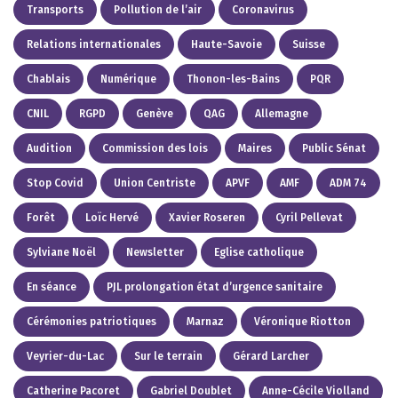
Transports
Pollution de l’air
Coronavirus
Relations internationales
Haute-Savoie
Suisse
Chablais
Numérique
Thonon-les-Bains
PQR
CNIL
RGPD
Genève
QAG
Allemagne
Audition
Commission des lois
Maires
Public Sénat
Stop Covid
Union Centriste
APVF
AMF
ADM 74
Forêt
Loïc Hervé
Xavier Roseren
Cyril Pellevat
Sylviane Noël
Newsletter
Eglise catholique
En séance
PJL prolongation état d’urgence sanitaire
Cérémonies patriotiques
Marnaz
Véronique Riotton
Veyrier-du-Lac
Sur le terrain
Gérard Larcher
Catherine Pacoret
Gabriel Doublet
Anne-Cécile Violland