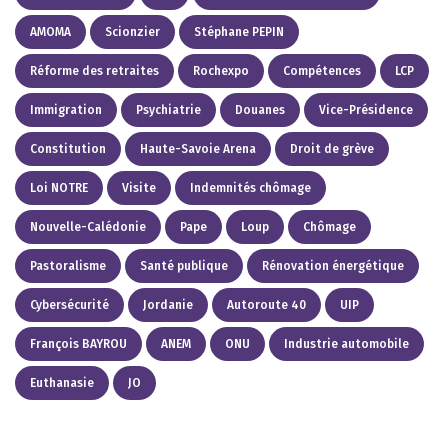
AMOMA
Scionzier
Stéphane PEPIN
Réforme des retraites
Rochexpo
Compétences
LCP
Immigration
Psychiatrie
Douanes
Vice-Présidence
Constitution
Haute-Savoie Arena
Droit de grève
Loi NOTRE
Visite
Indemnités chômage
Nouvelle-Calédonie
Pape
Loup
Chômage
Pastoralisme
Santé publique
Rénovation énergétique
Cybersécurité
Jordanie
Autoroute 40
UIP
François BAYROU
ANEM
ONU
Industrie automobile
Euthanasie
JO