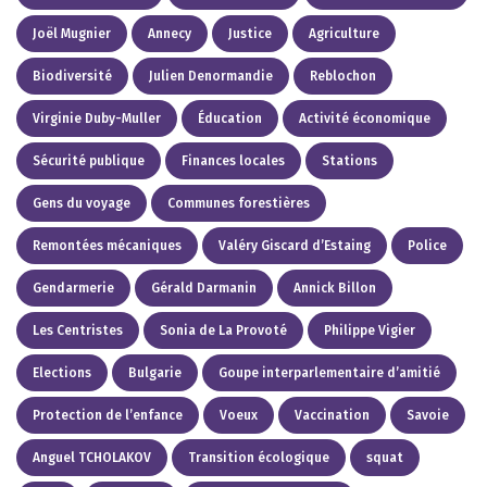
Joël Mugnier
Annecy
Justice
Agriculture
Biodiversité
Julien Denormandie
Reblochon
Virginie Duby-Muller
Éducation
Activité économique
Sécurité publique
Finances locales
Stations
Gens du voyage
Communes forestières
Remontées mécaniques
Valéry Giscard d’Estaing
Police
Gendarmerie
Gérald Darmanin
Annick Billon
Les Centristes
Sonia de La Provoté
Philippe Vigier
Elections
Bulgarie
Goupe interparlementaire d’amitié
Protection de l’enfance
Voeux
Vaccination
Savoie
Anguel TCHOLAKOV
Transition écologique
squat