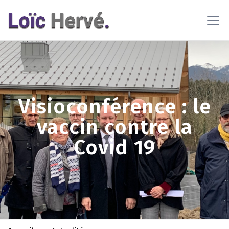
En poursuivant votre navigation sur ce site, vous acceptez
l'utilisation de cookies pour vous proposer des contenus et
services adaptés
En savoir plus
OK
Visioconférence : le
vaccin contre la
Covid 19