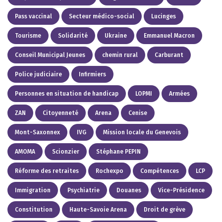
Pass vaccinal
Secteur médico-social
Lucinges
Tourisme
Solidarité
Ukraine
Emmanuel Macron
Conseil Municipal Jeunes
chemin rural
Carburant
Police judiciaire
Infirmiers
Personnes en situation de handicap
LOPMI
Armées
ZAN
Citoyenneté
Arena
Cenise
Mont-Saxonnex
IVG
Mission locale du Genevois
AMOMA
Scionzier
Stéphane PEPIN
Réforme des retraites
Rochexpo
Compétences
LCP
Immigration
Psychiatrie
Douanes
Vice-Présidence
Constitution
Haute-Savoie Arena
Droit de grève