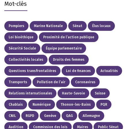
Mot-clés
Pompiers
Marine Nationale
Sénat
Élus locaux
Loi bioéthique
Proximité de l’action publique
Sécurité Sociale
Équipe parlementaire
Collectivités locales
Droits des femmes
Questions transfrontalières
Loi de finances
Actualités
Transports
Pollution de l’air
Coronavirus
Relations internationales
Haute-Savoie
Suisse
Chablais
Numérique
Thonon-les-Bains
PQR
CNIL
RGPD
Genève
QAG
Allemagne
Audition
Commission des lois
Maires
Public Sénat