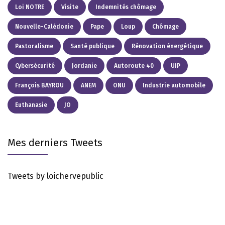
Loi NOTRE
Visite
Indemnités chômage
Nouvelle-Calédonie
Pape
Loup
Chômage
Pastoralisme
Santé publique
Rénovation énergétique
Cybersécurité
Jordanie
Autoroute 40
UIP
François BAYROU
ANEM
ONU
Industrie automobile
Euthanasie
JO
Mes derniers Tweets
Tweets by loichervepublic