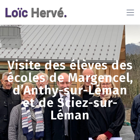
En poursuivant votre navigation sur ce site, vous acceptez
l'utilisation de cookies pour vous proposer des contenus et
services adaptés
En savoir plus
OK
Visite des élèves des
écoles de Margencel,
d’Anthy-sur-Léman
et de Sciez-sur-
Léman