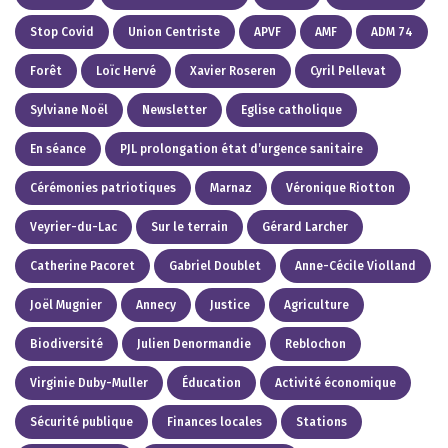
Stop Covid
Union Centriste
APVF
AMF
ADM 74
Forêt
Loïc Hervé
Xavier Roseren
Cyril Pellevat
Sylviane Noël
Newsletter
Eglise catholique
En séance
PJL prolongation état d’urgence sanitaire
Cérémonies patriotiques
Marnaz
Véronique Riotton
Veyrier-du-Lac
Sur le terrain
Gérard Larcher
Catherine Pacoret
Gabriel Doublet
Anne-Cécile Violland
Joël Mugnier
Annecy
Justice
Agriculture
Biodiversité
Julien Denormandie
Reblochon
Virginie Duby-Muller
Éducation
Activité économique
Sécurité publique
Finances locales
Stations