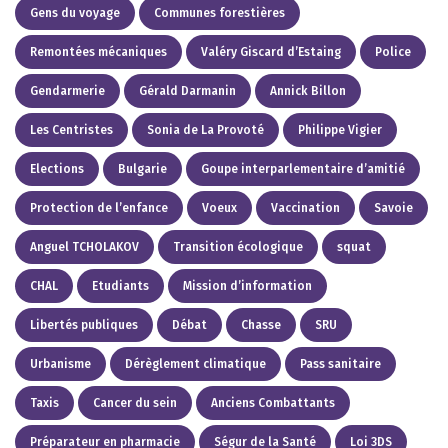
Gens du voyage
Communes forestières
Remontées mécaniques
Valéry Giscard d’Estaing
Police
Gendarmerie
Gérald Darmanin
Annick Billon
Les Centristes
Sonia de La Provoté
Philippe Vigier
Elections
Bulgarie
Goupe interparlementaire d’amitié
Protection de l’enfance
Voeux
Vaccination
Savoie
Anguel TCHOLAKOV
Transition écologique
squat
CHAL
Etudiants
Mission d’information
Libertés publiques
Débat
Chasse
SRU
Urbanisme
Dérèglement climatique
Pass sanitaire
Taxis
Cancer du sein
Anciens Combattants
Préparateur en pharmacie
Ségur de la Santé
Loi 3DS