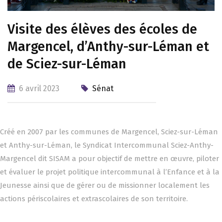
Visite des élèves des écoles de
Margencel, d’Anthy-sur-Léman et
de Sciez-sur-Léman
6 avril 2023
Sénat
Créé en 2007 par les communes de Margencel, Sciez-sur-Léman
et Anthy-sur-Léman, le Syndicat Intercommunal Sciez-Anthy-
Margencel dit SISAM a pour objectif de mettre en œuvre, piloter
et évaluer le projet politique intercommunal à l’Enfance et à la
Jeunesse ainsi que de gérer ou de missionner localement les
actions périscolaires et extrascolaires de son territoire.