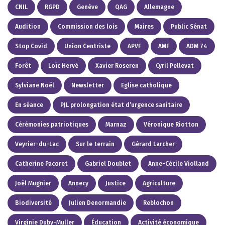
CNIL
RGPD
Genève
QAG
Allemagne
Audition
Commission des lois
Maires
Public Sénat
Stop Covid
Union Centriste
APVF
AMF
ADM 74
Forêt
Loïc Hervé
Xavier Roseren
Cyril Pellevat
Sylviane Noël
Newsletter
Eglise catholique
En séance
PJL prolongation état d’urgence sanitaire
Cérémonies patriotiques
Marnaz
Véronique Riotton
Veyrier-du-Lac
Sur le terrain
Gérard Larcher
Catherine Pacoret
Gabriel Doublet
Anne-Cécile Violland
Joël Mugnier
Annecy
Justice
Agriculture
Biodiversité
Julien Denormandie
Reblochon
Virginie Duby-Muller
Éducation
Activité économique