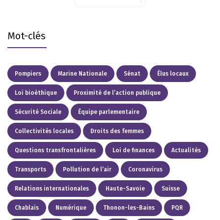
Mot-clés
Pompiers
Marine Nationale
Sénat
Élus locaux
Loi bioéthique
Proximité de l’action publique
Sécurité Sociale
Équipe parlementaire
Collectivités locales
Droits des femmes
Questions transfrontalières
Loi de finances
Actualités
Transports
Pollution de l’air
Coronavirus
Relations internationales
Haute-Savoie
Suisse
Chablais
Numérique
Thonon-les-Bains
PQR