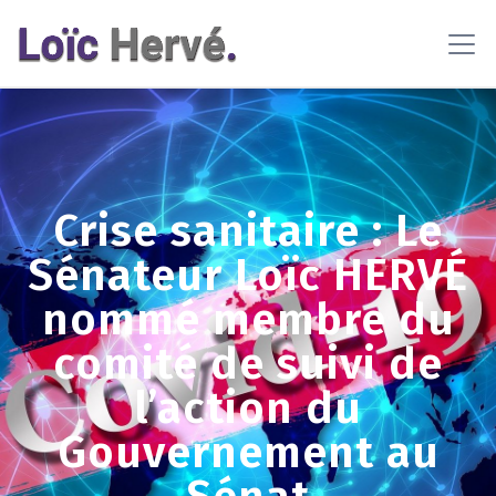
En poursuivant votre navigation sur ce site, vous acceptez
l'utilisation de cookies pour vous proposer des contenus et
services adaptés
En savoir plus
OK
Crise sanitaire : Le
Sénateur Loïc HERVÉ
nommé membre du
comité de suivi de
l’action du
Gouvernement au