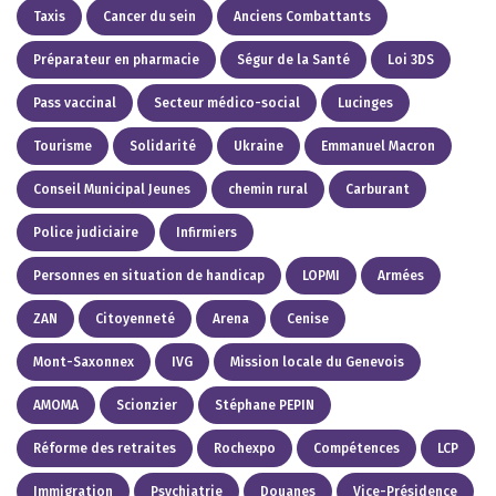
Taxis
Cancer du sein
Anciens Combattants
Préparateur en pharmacie
Ségur de la Santé
Loi 3DS
Pass vaccinal
Secteur médico-social
Lucinges
Tourisme
Solidarité
Ukraine
Emmanuel Macron
Conseil Municipal Jeunes
chemin rural
Carburant
Police judiciaire
Infirmiers
Personnes en situation de handicap
LOPMI
Armées
ZAN
Citoyenneté
Arena
Cenise
Mont-Saxonnex
IVG
Mission locale du Genevois
AMOMA
Scionzier
Stéphane PEPIN
Réforme des retraites
Rochexpo
Compétences
LCP
Immigration
Psychiatrie
Douanes
Vice-Présidence