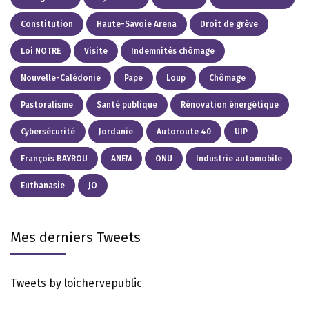
Constitution
Haute-Savoie Arena
Droit de grève
Loi NOTRE
Visite
Indemnités chômage
Nouvelle-Calédonie
Pape
Loup
Chômage
Pastoralisme
Santé publique
Rénovation énergétique
Cybersécurité
Jordanie
Autoroute 40
UIP
François BAYROU
ANEM
ONU
Industrie automobile
Euthanasie
JO
Mes derniers Tweets
Tweets by loichervepublic