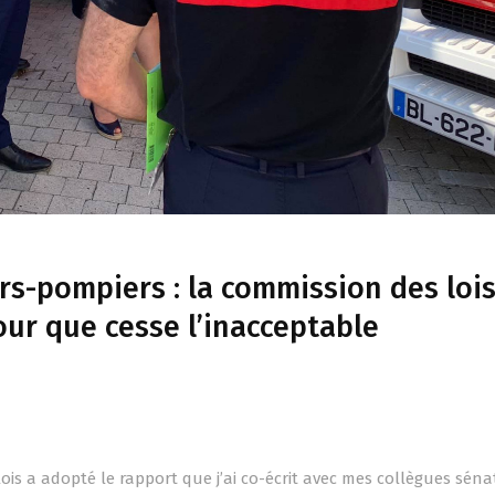
rs-pompiers : la commission des loi
ur que cesse l’inacceptable
ois a adopté le rapport que j’ai co-écrit avec mes collègues sén