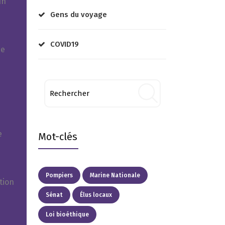
in
Gens du voyage
COVID19
ne
e
Mot-clés
Pompiers
Marine Nationale
tion
Sénat
Élus locaux
Loi bioéthique