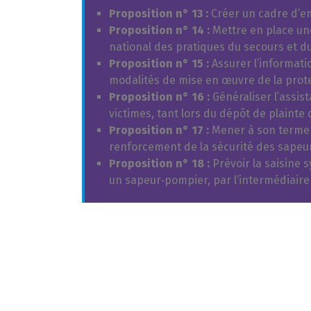
Proposition n° 13 :
Créer un cadre d’e
Proposition n° 14 :
Mettre en place une
national des pratiques du secours et d
Proposition n° 15 :
Assurer l’informati
modalités de mise en œuvre de la prote
Proposition n° 16 :
Généraliser l’assis
victimes, tant lors du dépôt de plainte 
Proposition n° 17 :
Mener à son terme l
renforcement de la sécurité des sapeu
Proposition n° 18 :
Prévoir la saisine s
un sapeur‑pompier, par l’intermédiaire