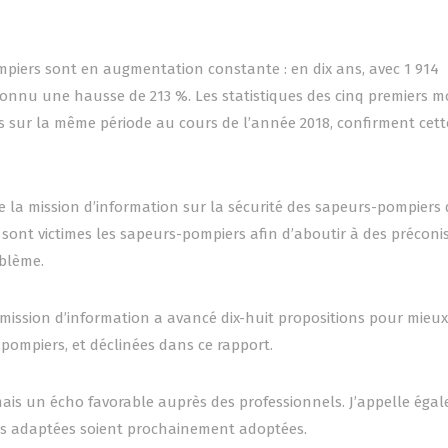
mpiers sont en augmentation constante : en dix ans, avec 1 914
connu une hausse de 213 %. Les statistiques des cinq premiers m
es sur la même période au cours de l’année 2018, confirment cett
e la mission d’information sur la sécurité des sapeurs-pompiers q
sont victimes les sapeurs-pompiers afin d’aboutir à des préconi
blème.
mission d’information a avancé dix-huit propositions pour mieux
-pompiers, et déclinées dans ce rapport.
ais un écho favorable auprès des professionnels. J’appelle éga
es adaptées soient prochainement adoptées.