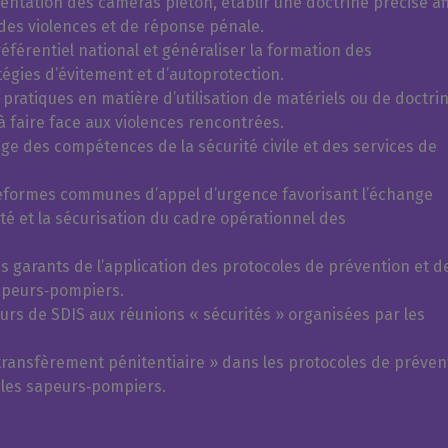
mentation des caméras piéton, établir une doctrine précise af
n des violences et de réponse pénale.
éférentiel national et généraliser la formation des
égies d’évitement et d’autoprotection.
pratiques en matière d’utilisation de matériels ou de doctri
à faire face aux violences rencontrées.
e des compétences de la sécurité civile et des services de
eformes communes d’appel d’urgence favorisant l’échange
té et la sécurisation du cadre opérationnel des
es garants de l’application des protocoles de prévention et d
sapeurs‑pompiers.
eurs de SDIS aux réunions « sécurités » organisées par les
 transfèrement pénitentiaire » dans les protocoles de préven
t les sapeurs‑pompiers.
es