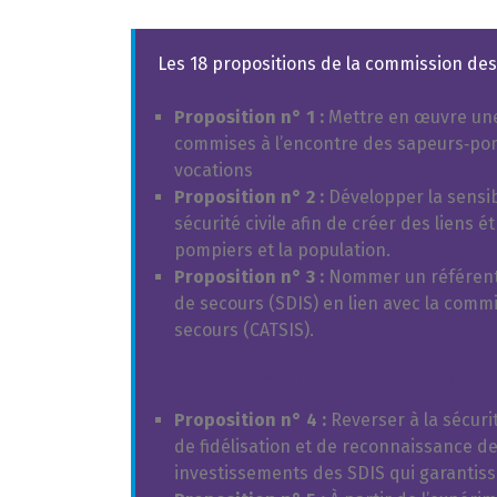
Les 18 propositions de la commission des 
I. Prévenir les violences
Proposition n° 1 :
Mettre en œuvre une 
commises à l’encontre des sapeurs‑pom
vocations
Proposition n° 2 :
Développer la sensib
sécurité civile afin de créer des liens
pompiers et la population.
Proposition n° 3 :
Nommer un référent 
de secours (SDIS) en lien avec la commi
secours (CATSIS).
II. Agir lorsque surviennent les violences
Proposition n° 4 :
Reverser à la sécurit
de fidélisation et de reconnaissance de
investissements des SDIS qui garantiss