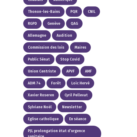
Thonon-les-Bains
PQR
CNIL
RGPD
Genève
QAG
Allemagne
Audition
Commission des lois
Maires
Public Sénat
Stop Covid
Union Centriste
APVF
AMF
ADM 74
Forêt
Loïc Hervé
Xavier Roseren
Cyril Pellevat
Sylviane Noël
Newsletter
Eglise catholique
En séance
PJL prolongation état d’urgence
sanitaire