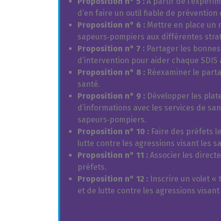
Proposition n° 5 :
À partir de l’expéri
d’en faire un outil fiable de préventio
Proposition n° 6 :
Mettre en place un r
sapeurs‑pompiers aux différentes strat
Proposition n° 7 :
Partager les bonnes 
d’intervention pour aider chaque SDIS 
Proposition n° 8 :
Réexaminer le partag
santé.
Proposition n° 9 :
Développer les plat
d’informations avec les services de san
sapeurs‑pompiers.
Proposition n° 10 :
Faire des préfets l
lutte contre les agressions visant les 
Proposition n° 11 :
Associer les direct
préfets.
Proposition n° 12 :
Inscrire un volet «
et de lutte contre les agressions visan
III. Réparer les conséquences des violenc