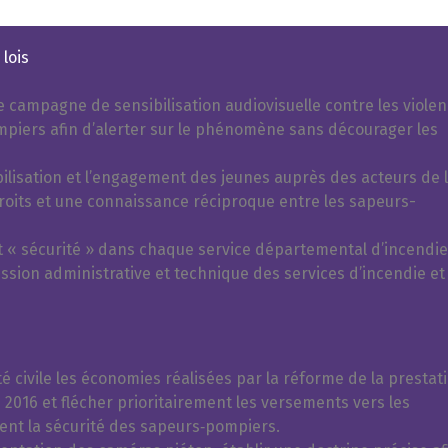
lois
campagne de sensibilisation audiovisuelle contre les viole
piers afin d’alerter sur le phénomène sans décourager les
ilisation et l’engagement des jeunes auprès des acteurs de 
 étroits et une connaissance réciproque entre les sapeurs-
« sécurité » dans chaque service départemental d’incendie
ssion administrative et technique des services d’incendie et
é civile les économies réalisées par la réforme de la prestat
 2016 et flécher prioritairement les versements vers les
ent la sécurité des sapeurs‑pompiers.