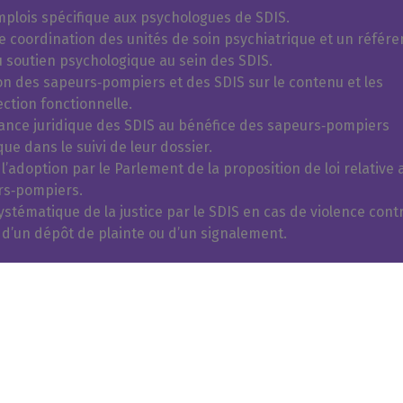
mplois spécifique aux psychologues de SDIS.
 coordination des unités de soin psychiatrique et un référen
u soutien psychologique au sein des SDIS.
on des sapeurs‑pompiers et des SDIS sur le contenu et les
ction fonctionnelle.
tance juridique des SDIS au bénéfice des sapeurs‑pompiers
que dans le suivi de leur dossier.
’adoption par le Parlement de la proposition de loi relative 
rs‑pompiers.
ystématique de la justice par le SDIS en cas de violence cont
 d’un dépôt de plainte ou d’un signalement.